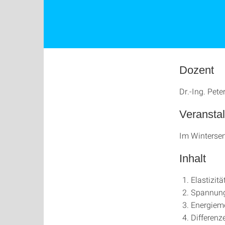
Dozent
Dr.-Ing. Pete
Veransta
Im Winterse
Inhalt
Elastizitä
Spannung
Energiem
Differenz