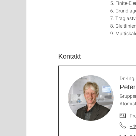
Finite-E
Grundlage
Traglastv
Gleitlinie
Multiskal
Kontakt
Dr.-Ing.
Peter
Gruppen
Atomist
Pro
+4