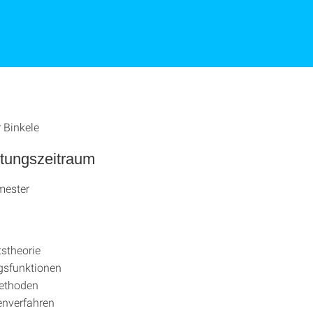
r Binkele
ltungszeitraum
mester
tstheorie
sfunktionen
ethoden
enverfahren