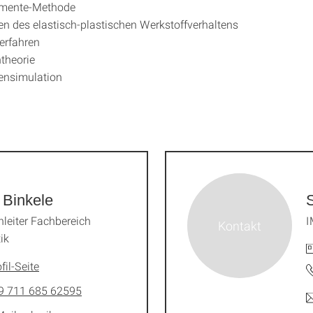
lemente-Methode
n des elastisch-plastischen Werkstoffverhaltens
erfahren
ntheorie
ensimulation
 Binkele
S
leiter Fachbereich
I
ik
fil-Seite
9 711 685 62595