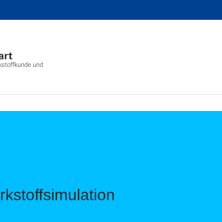
rkstoffkunde und
kstoffsimulation