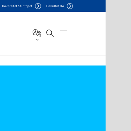
Uni
versität Stuttgart
F
akultät
04