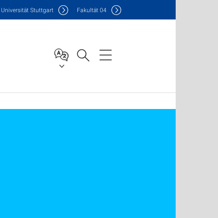
Uni
versität Stuttgart
F
akultät
04