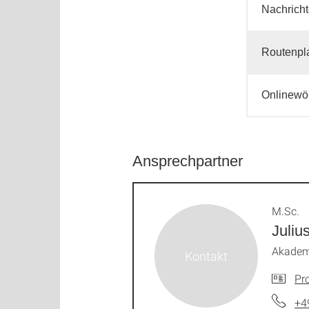
Nachrich
Routenpl
Onlinewö
Ansprechpartner
M.Sc.
Juliu
Akademi
Pro
+4