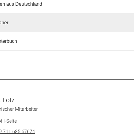
ten aus Deutschland
aner
rterbuch
s Lotz
scher Mitarbeiter
fil-Seite
9 711 685 67674