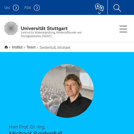
Uni
F
04
Institut für Materialprüfung, Werkstoffkunde und
Festigkeitslehre (IMWF)
Seidenfuß, Michael
Institut
Team
Herr Prof. Dr.-Ing.
Michael Seidenfuß